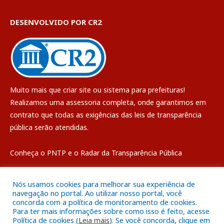
DESENVOLVIDO POR CR2
Muito mais que
criar site
ou
sistema para prefeituras
!
Realizamos uma
assessoria
completa, onde garantimos em
contrato que todas as exigências das
leis de transparência
pública
serão atendidas.
Conheça o
PNTP
e o
Radar da Transparência Pública
Nós usamos cookies para melhorar sua experiência de
navegação no portal. Ao utilizar nosso portal, você
concorda com a política de monitoramento de cookies.
Todos os direitos reservados a Câmara Municipal de Breves
Para ter mais informações sobre como isso é feito, acesse
Política de cookies (
Leia mais
). Se você concorda, clique em