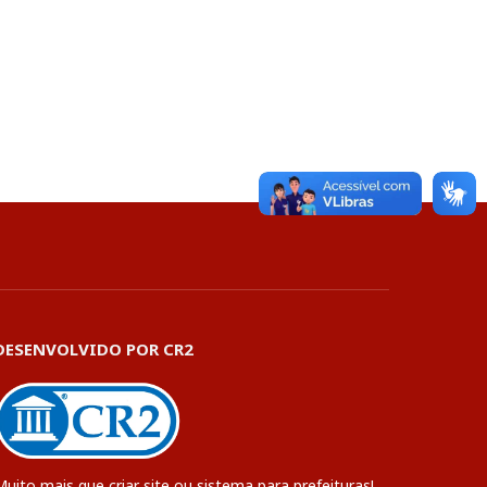
DESENVOLVIDO POR CR2
Muito mais que
criar site
ou
sistema para prefeituras
!