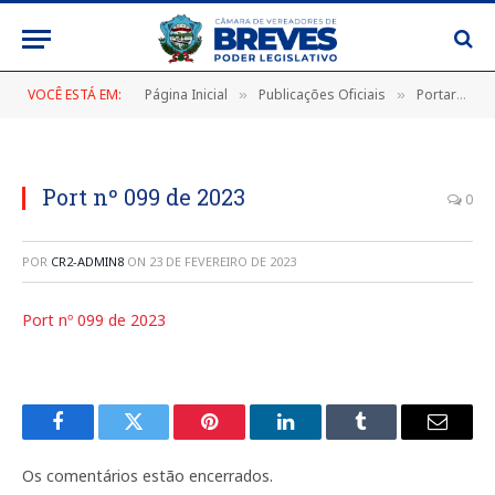
VOCÊ ESTÁ EM:
Página Inicial
Publicações Oficiais
Portarias
»
»
»
Port nº 099 de 2023
0
POR
CR2-ADMIN8
ON
23 DE FEVEREIRO DE 2023
Port nº 099 de 2023
Facebook
Twitter
Pinterest
LinkedIn
Tumblr
E-
mail
Os comentários estão encerrados.