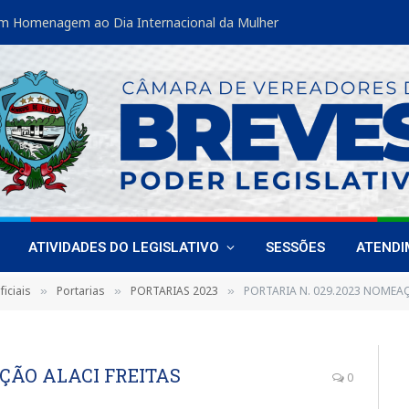
m Homenagem ao Dia Internacional da Mulher
ATIVIDADES DO LEGISLATIVO
SESSÕES
ATEND
iciais
Portarias
PORTARIAS 2023
PORTARIA N. 029.2023 NOMEAÇ
»
»
»
AÇÃO ALACI FREITAS
0