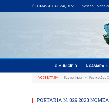
ÚLTIMAS ATUALIZAÇÕES:
Sessão Solene e
O MUNICÍPIO
A CÂMARA
VOCÊ ESTÁ EM:
Página Inicial
Publicações Of
»
PORTARIA N. 029.2023 NOME