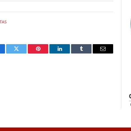
TAS
cebook
Twitter
Pinterest
LinkedIn
Tumblr
E-
mail