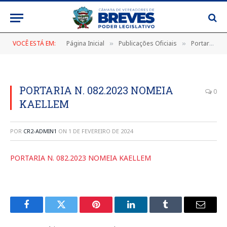
VOCÊ ESTÁ EM:
Página Inicial
Publicações Oficiais
Portarias
»
»
»
PORTARIA N. 082.2023 NOMEIA
0
KAELLEM
POR
CR2-ADMIN1
ON
1 DE FEVEREIRO DE 2024
PORTARIA N. 082.2023 NOMEIA KAELLEM
Facebook
Twitter
Pinterest
LinkedIn
Tumblr
E-