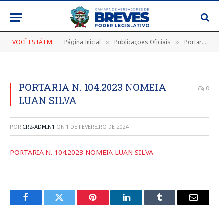
VOCÊ ESTÁ EM:
Página Inicial
Publicações Oficiais
Portarias
»
»
»
PORTARIA N. 104.2023 NOMEIA
0
LUAN SILVA
POR
CR2-ADMIN1
ON
1 DE FEVEREIRO DE 2024
PORTARIA N. 104.2023 NOMEIA LUAN SILVA
Facebook
Twitter
Pinterest
LinkedIn
Tumblr
E-