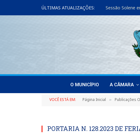
ÚLTIMAS ATUALIZAÇÕES:
Sessão Solene e
O MUNICÍPIO
A CÂMARA
VOCÊ ESTÁ EM:
Página Inicial
Publicações Of
»
PORTARIA N. 128.2023 DE FER