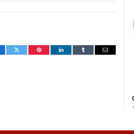
cebook
Twitter
Pinterest
LinkedIn
Tumblr
E-
mail