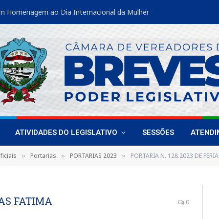
m Homenagem ao Dia Internacional da Mulher
ATIVIDADES DO LEGISLATIVO
SESSÕES
ATEND
iciais
Portarias
PORTARIAS 2023
PORTARIA N. 128.2023 DE FERI
»
»
»
IAS FATIMA
0