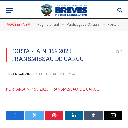
VOCÊ ESTÁ EM:
Página Inicial
Publicações Oficiais
Portarias
»
»
»
PORTARIA N. 159.2023
0
TRANSMISSAO DE CARGO
POR
CR2-ADMIN1
ON
1 DE FEVEREIRO DE 2024
PORTARIA N. 159.2023 TRANSMISSAO DE CARGO
Facebook
Twitter
Pinterest
LinkedIn
Tumblr
E-