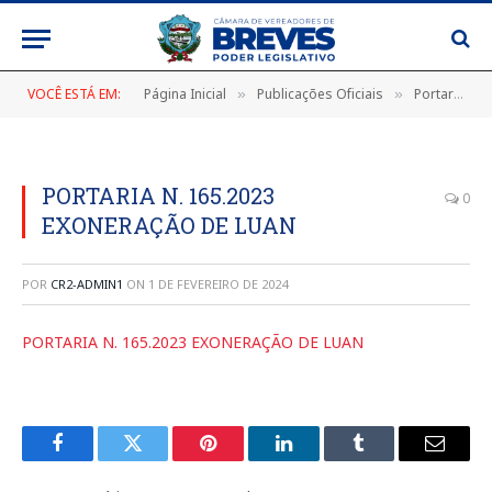
VOCÊ ESTÁ EM:
Página Inicial
Publicações Oficiais
Portarias
»
»
»
PORTARIA N. 165.2023
0
EXONERAÇÃO DE LUAN
POR
CR2-ADMIN1
ON
1 DE FEVEREIRO DE 2024
PORTARIA N. 165.2023 EXONERAÇÃO DE LUAN
Facebook
Twitter
Pinterest
LinkedIn
Tumblr
E-