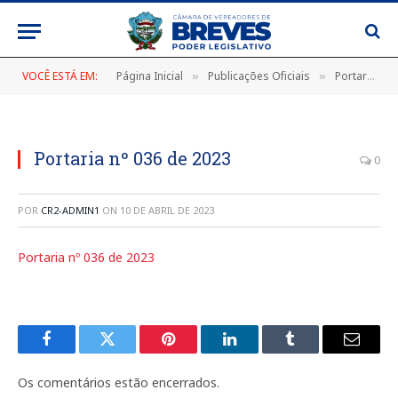
VOCÊ ESTÁ EM:
Página Inicial
Publicações Oficiais
Portarias
»
»
»
Portaria nº 036 de 2023
0
POR
CR2-ADMIN1
ON
10 DE ABRIL DE 2023
Portaria nº 036 de 2023
Facebook
Twitter
Pinterest
LinkedIn
Tumblr
E-
mail
Os comentários estão encerrados.