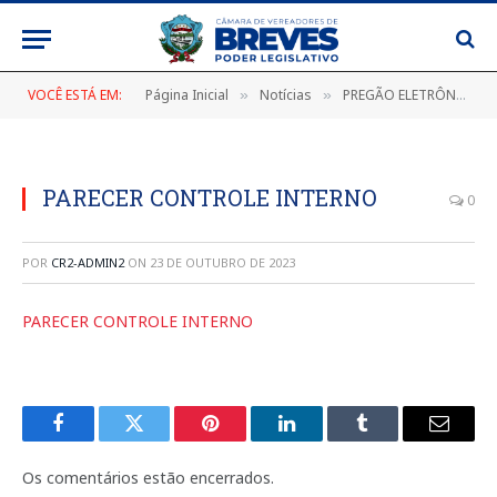
VOCÊ ESTÁ EM:
Página Inicial
Notícias
PREGÃO ELETRÔNICO Nº 001/2023 (CONTRATAÇÃO DE PESSOA JURÍDICA PARA O FORNECIMENTO PARCELADO DE COMBUSTÍVEIS, GLP E OUTROS DERIVADOS DE PETRÓLEO)
»
»
PARECER CONTROLE INTERNO
0
POR
CR2-ADMIN2
ON
23 DE OUTUBRO DE 2023
PARECER CONTROLE INTERNO
Facebook
Twitter
Pinterest
LinkedIn
Tumblr
E-
mail
Os comentários estão encerrados.