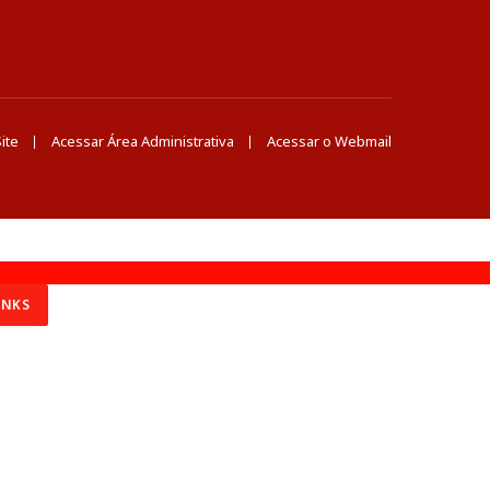
ite
Acessar Área Administrativa
Acessar o Webmail
INKS