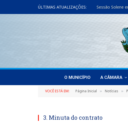
ÚLTIMAS ATUALIZAÇÕES:
Sessão Solene e
O MUNICÍPIO
A CÂMARA
VOCÊ ESTÁ EM:
Página Inicial
Notícias
P
»
»
3. Minuta do contrato