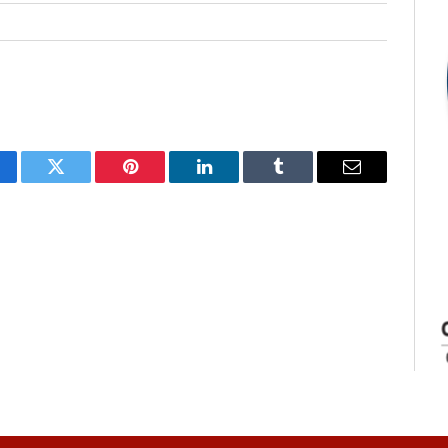
cebook
Twitter
Pinterest
LinkedIn
Tumblr
E-
mail