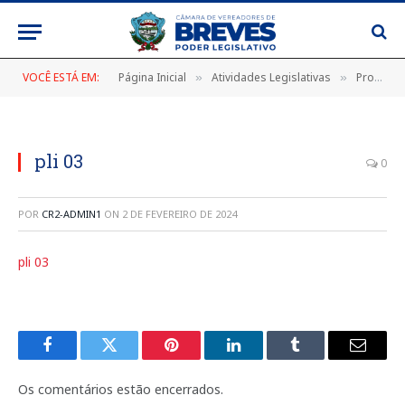
VOCÊ ESTÁ EM:
Página Inicial
Atividades Legislativas
Projetos de Lei
»
»
pli 03
0
POR
CR2-ADMIN1
ON
2 DE FEVEREIRO DE 2024
pli 03
Facebook
Twitter
Pinterest
LinkedIn
Tumblr
E-
mail
Os comentários estão encerrados.