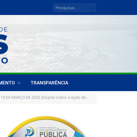
IMENTO
TRANSPARÊNCIA
onal de transporte escolar, com atuação no apoio educacional no âmbito da Secretaria Municipal de Educação de Breves, Estado do Pará)