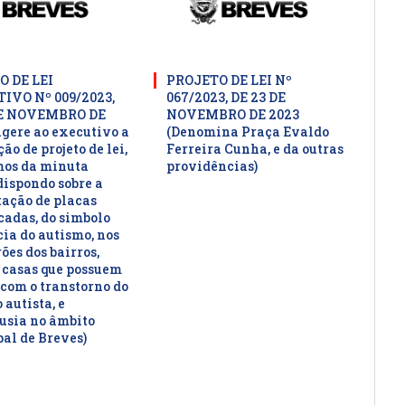
O DE LEI
PROJETO DE LEI Nº
IVO Nº 009/2023,
067/2023, DE 23 DE
DE NOVEMBRO DE
NOVEMBRO DE 2023
ugere ao executivo a
(Denomina Praça Evaldo
ão de projeto de lei,
Ferreira Cunha, e da outras
mos da minuta
providências)
dispondo sobre a
ação de placas
cadas, do simbolo
cia do autismo, nos
ões dos bairros,
 casas que possuem
 com o transtorno do
 autista, e
usia no âmbito
al de Breves)