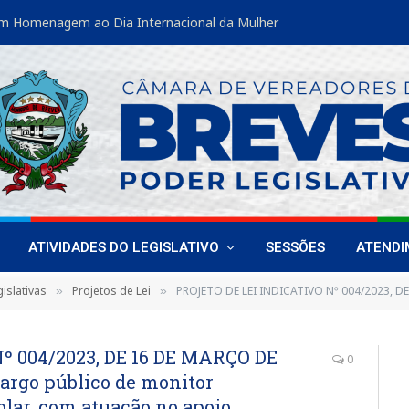
m Homenagem ao Dia Internacional da Mulher
ATIVIDADES DO LEGISLATIVO
SESSÕES
ATEND
islativas
Projetos de Lei
PROJETO DE LEI INDICATIVO Nº 004/2023, DE 16 DE MARÇO DE 2023 (Dispõe sobre criação de cargo público de monitor educaci
»
»
º 004/2023, DE 16 DE MARÇO DE
0
cargo público de monitor
olar, com atuação no apoio