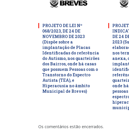
PROJETO DE LEI Nº
PROJET
068/2023, DE 24 DE
INDICAT
NOVEMBRO DE 2023
DE 24 
(Dispõe sobre a
2023 (S
implantação de Placas
elaboraç
Identificadas do referência
nos ter
do Autismo, nos quarteirões
anexa, 
dos Bairros, onde há casas
implant
que possuem Pessoas com o
identifi
Transtorno do Espectro
referên
Autista (TEA), e
quarteir
Hiperacusia no âmbito
onde há
Municipal de Breves)
pessoas
espectro
hiperac
municip
Os comentários estão encerrados.