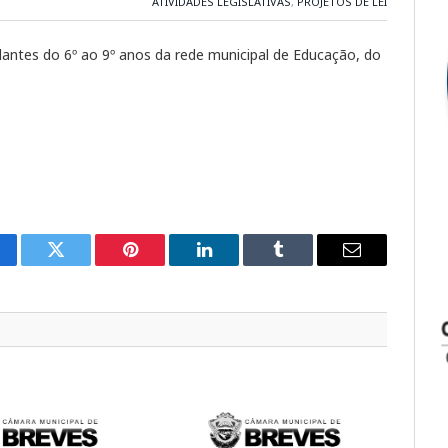
ATIVIDADES LEGISLATIVAS
,
PROJETOS DE LEI
dantes do 6º ao 9º anos da rede municipal de Educação, do
cebook
Twitter
Pinterest
LinkedIn
Tumblr
E-
mail