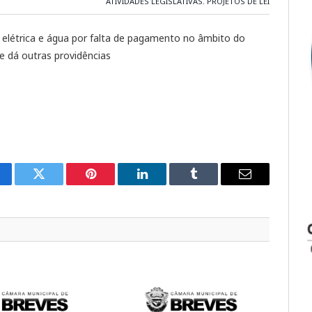
ATIVIDADES LEGISLATIVAS
,
PROJETOS DE LEI
 elétrica e água por falta de pagamento no âmbito do
e dá outras providências
cebook
Twitter
Pinterest
LinkedIn
Tumblr
E-
mail