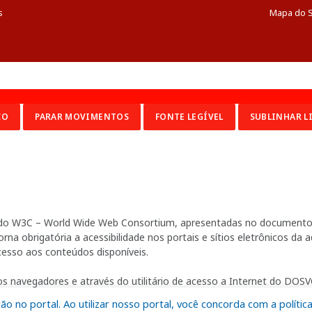
s
Mapa do S
CO
PARAR MOVIMENTOS
FONTE LEGÍVEL
SUBLINHAR L
ia do W3C – World Wide Web Consortium, apresentadas no documento 
na obrigatória a acessibilidade nos portais e sítios eletrônicos da
cesso aos conteúdos disponíveis.
s navegadores e através do utilitário de acesso a Internet do DOSVO
 no portal. Ao utilizar nosso portal, você concorda com a polític