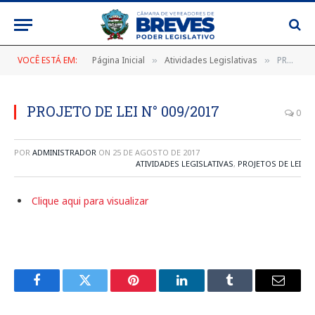
VOCÊ ESTÁ EM:
Página Inicial
Atividades Legislativas
PROJETO DE LEI N° 009/2017
»
»
PROJETO DE LEI N° 009/2017
0
POR
ADMINISTRADOR
ON
25 DE AGOSTO DE 2017
ATIVIDADES LEGISLATIVAS
,
PROJETOS DE LEI
Clique aqui para visualizar
Facebook
Twitter
Pinterest
LinkedIn
Tumblr
E-
mail