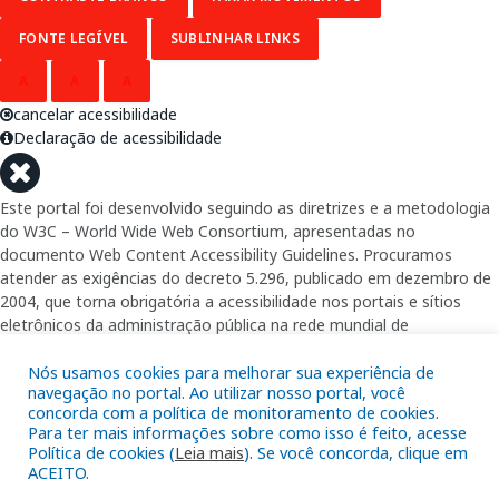
FONTE LEGÍVEL
SUBLINHAR LINKS
A
A
A
cancelar acessibilidade
Declaração de acessibilidade
Este portal foi desenvolvido seguindo as diretrizes e a metodologia
do W3C – World Wide Web Consortium, apresentadas no
documento Web Content Accessibility Guidelines. Procuramos
atender as exigências do decreto 5.296, publicado em dezembro de
2004, que torna obrigatória a acessibilidade nos portais e sítios
eletrônicos da administração pública na rede mundial de
computadores para o uso das pessoas com necessidades especiais,
garantindo-lhes o pleno acesso aos conteúdos disponíveis.
Nós usamos cookies para melhorar sua experiência de
navegação no portal. Ao utilizar nosso portal, você
concorda com a política de monitoramento de cookies.
Além de validações automáticas, foram realizados testes em
Para ter mais informações sobre como isso é feito, acesse
diversos navegadores e através do utilitário de acesso a Internet do
Política de cookies (
Leia mais
). Se você concorda, clique em
DOSVOX, sistema operacional destinado deficientes visuais.
ACEITO.