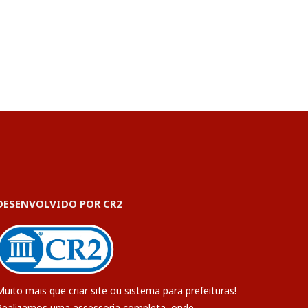
DESENVOLVIDO POR CR2
Muito mais que
criar site
ou
sistema para prefeituras
!
Realizamos uma
assessoria
completa, onde