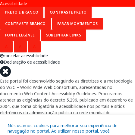
Acessibilidade
PRETO E BRANCO
CONTRASTE PRETO
CONTRASTE BRANCO
PARAR MOVIMENTOS
FONTE LEGÍVEL
SUBLINHAR LINKS
A
A
A
cancelar acessibilidade
Declaração de acessibilidade
Este portal foi desenvolvido seguindo as diretrizes e a metodologia
do W3C – World Wide Web Consortium, apresentadas no
documento Web Content Accessibility Guidelines. Procuramos
atender as exigências do decreto 5.296, publicado em dezembro de
2004, que torna obrigatória a acessibilidade nos portais e sítios
eletrônicos da administração pública na rede mundial de
computadores para o uso das pessoas com necessidades especiais,
garantindo-lhes o pleno acesso aos conteúdos disponíveis.
Nós usamos cookies para melhorar sua experiência de
navegação no portal. Ao utilizar nosso portal, você