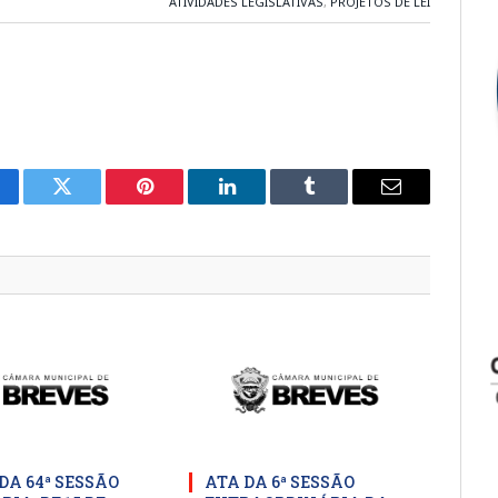
ATIVIDADES LEGISLATIVAS
,
PROJETOS DE LEI
cebook
Twitter
Pinterest
LinkedIn
Tumblr
E-
mail
DA 64ª SESSÃO
ATA DA 6ª SESSÃO