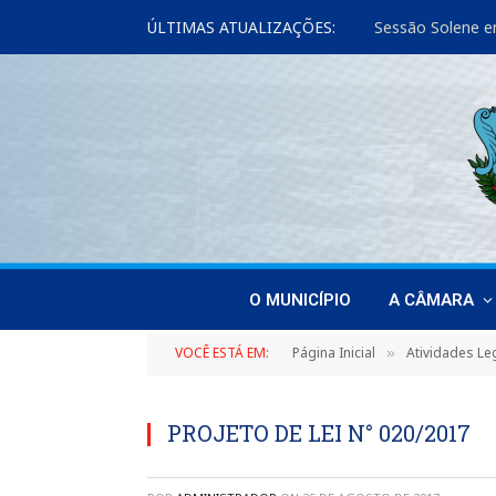
ÚLTIMAS ATUALIZAÇÕES:
Sessão Solene e
O MUNICÍPIO
A CÂMARA
VOCÊ ESTÁ EM:
Página Inicial
Atividades Leg
»
PROJETO DE LEI N° 020/2017