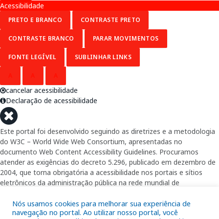
Acessibilidade
PRETO E BRANCO
CONTRASTE PRETO
CONTRASTE BRANCO
PARAR MOVIMENTOS
FONTE LEGÍVEL
SUBLINHAR LINKS
A
A
A
cancelar acessibilidade
Declaração de acessibilidade
Este portal foi desenvolvido seguindo as diretrizes e a metodologia
do W3C – World Wide Web Consortium, apresentadas no
documento Web Content Accessibility Guidelines. Procuramos
atender as exigências do decreto 5.296, publicado em dezembro de
2004, que torna obrigatória a acessibilidade nos portais e sítios
eletrônicos da administração pública na rede mundial de
computadores para o uso das pessoas com necessidades especiais,
garantindo-lhes o pleno acesso aos conteúdos disponíveis.
Nós usamos cookies para melhorar sua experiência de
navegação no portal. Ao utilizar nosso portal, você