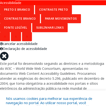
Acessibilidade
PRETO E BRANCO
CONTRASTE PRETO
CONTRASTE BRANCO
PARAR MOVIMENTOS
FONTE LEGÍVEL
SUBLINHAR LINKS
A
A
A
cancelar acessibilidade
Declaração de acessibilidade
Este portal foi desenvolvido seguindo as diretrizes e a metodologia
do W3C – World Wide Web Consortium, apresentadas no
documento Web Content Accessibility Guidelines. Procuramos
atender as exigências do decreto 5.296, publicado em dezembro de
2004, que torna obrigatória a acessibilidade nos portais e sítios
eletrônicos da administração pública na rede mundial de
computadores para o uso das pessoas com necessidades especiais,
garantindo-lhes o pleno acesso aos conteúdos disponíveis.
Nós usamos cookies para melhorar sua experiência de
navegação no portal. Ao utilizar nosso portal, você