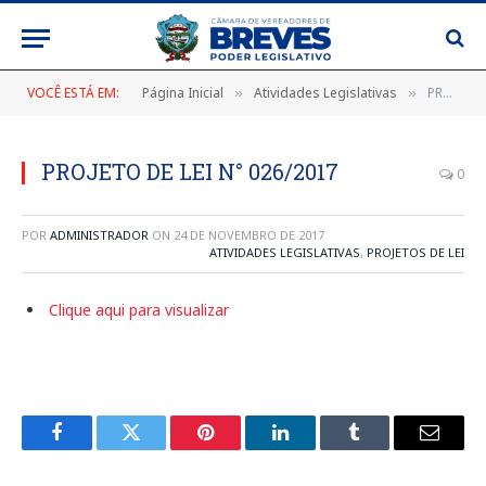
VOCÊ ESTÁ EM:
Página Inicial
Atividades Legislativas
PROJETO DE LEI N° 026/2017
»
»
PROJETO DE LEI N° 026/2017
0
POR
ADMINISTRADOR
ON
24 DE NOVEMBRO DE 2017
ATIVIDADES LEGISLATIVAS
,
PROJETOS DE LEI
Clique aqui para visualizar
Facebook
Twitter
Pinterest
LinkedIn
Tumblr
E-
mail