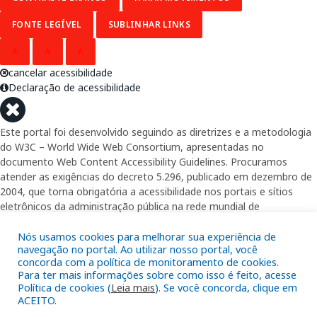
FONTE LEGÍVEL
SUBLINHAR LINKS
A
A
A
cancelar acessibilidade
Declaração de acessibilidade
Este portal foi desenvolvido seguindo as diretrizes e a metodologia
do W3C – World Wide Web Consortium, apresentadas no
documento Web Content Accessibility Guidelines. Procuramos
atender as exigências do decreto 5.296, publicado em dezembro de
2004, que torna obrigatória a acessibilidade nos portais e sítios
eletrônicos da administração pública na rede mundial de
computadores para o uso das pessoas com necessidades especiais,
garantindo-lhes o pleno acesso aos conteúdos disponíveis.
Nós usamos cookies para melhorar sua experiência de
navegação no portal. Ao utilizar nosso portal, você
concorda com a política de monitoramento de cookies.
Além de validações automáticas, foram realizados testes em
Para ter mais informações sobre como isso é feito, acesse
diversos navegadores e através do utilitário de acesso a Internet do
Política de cookies (
Leia mais
). Se você concorda, clique em
DOSVOX, sistema operacional destinado deficientes visuais.
ACEITO.