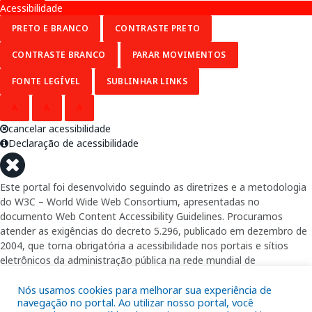
Acessibilidade
PRETO E BRANCO
CONTRASTE PRETO
CONTRASTE BRANCO
PARAR MOVIMENTOS
FONTE LEGÍVEL
SUBLINHAR LINKS
A
A
A
cancelar acessibilidade
Declaração de acessibilidade
Este portal foi desenvolvido seguindo as diretrizes e a metodologia
do W3C – World Wide Web Consortium, apresentadas no
documento Web Content Accessibility Guidelines. Procuramos
atender as exigências do decreto 5.296, publicado em dezembro de
2004, que torna obrigatória a acessibilidade nos portais e sítios
eletrônicos da administração pública na rede mundial de
computadores para o uso das pessoas com necessidades especiais,
garantindo-lhes o pleno acesso aos conteúdos disponíveis.
Nós usamos cookies para melhorar sua experiência de
navegação no portal. Ao utilizar nosso portal, você