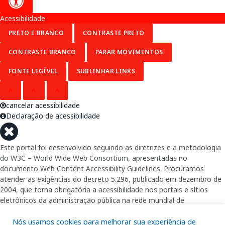
Acessibilidade
PRETO E BRANCO
CONTRASTE PRETO
CONTRASTE BRANCO
PARAR MOVIMENTOS
FONTE LEGÍVEL
SUBLINHAR LINKS
A
A
A
cancelar acessibilidade
Declaração de acessibilidade
Este portal foi desenvolvido seguindo as diretrizes e a metodologia
do W3C – World Wide Web Consortium, apresentadas no
documento Web Content Accessibility Guidelines. Procuramos
atender as exigências do decreto 5.296, publicado em dezembro de
2004, que torna obrigatória a acessibilidade nos portais e sítios
eletrônicos da administração pública na rede mundial de
computadores para o uso das pessoas com necessidades especiais,
garantindo-lhes o pleno acesso aos conteúdos disponíveis.
Nós usamos cookies para melhorar sua experiência de