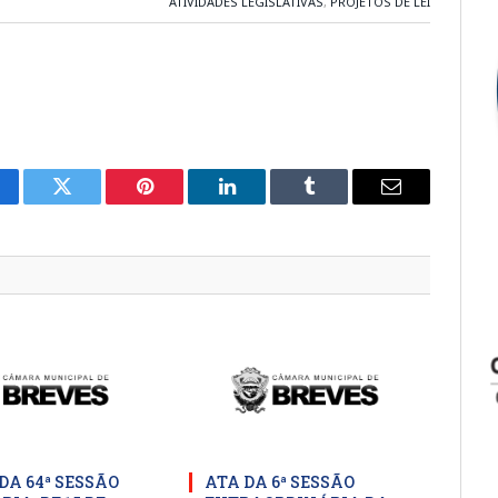
ATIVIDADES LEGISLATIVAS
,
PROJETOS DE LEI
cebook
Twitter
Pinterest
LinkedIn
Tumblr
E-
mail
DA 64ª SESSÃO
ATA DA 6ª SESSÃO