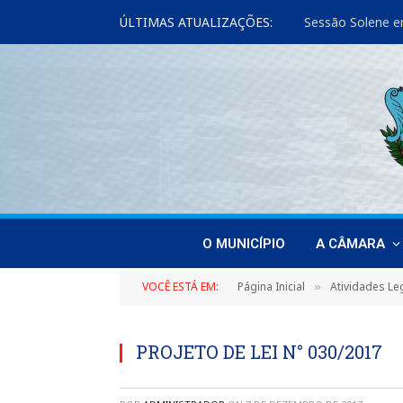
ÚLTIMAS ATUALIZAÇÕES:
Sessão Solene e
O MUNICÍPIO
A CÂMARA
VOCÊ ESTÁ EM:
Página Inicial
Atividades Leg
»
PROJETO DE LEI N° 030/2017