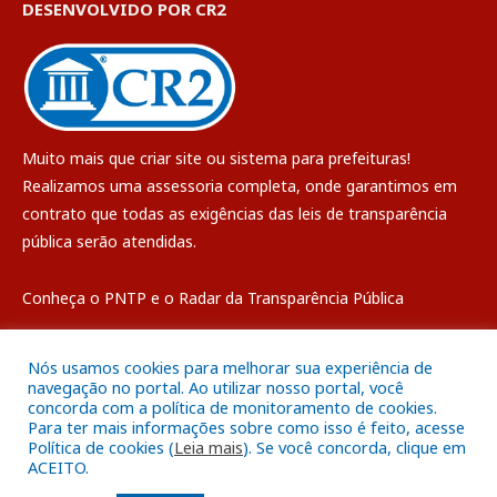
DESENVOLVIDO POR CR2
Muito mais que
criar site
ou
sistema para prefeituras
!
Realizamos uma
assessoria
completa, onde garantimos em
contrato que todas as exigências das
leis de transparência
pública
serão atendidas.
Conheça o
PNTP
e o
Radar da Transparência Pública
Nós usamos cookies para melhorar sua experiência de
navegação no portal. Ao utilizar nosso portal, você
concorda com a política de monitoramento de cookies.
Todos os direitos reservados a Câmara Municipal de Breves
Para ter mais informações sobre como isso é feito, acesse
Política de cookies (
Leia mais
). Se você concorda, clique em
ACEITO.
Mapa do Site
Acessar Área Administrativa
Acessar o Webmail