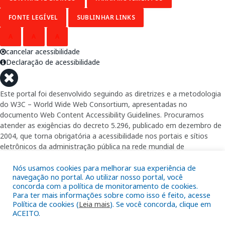
FONTE LEGÍVEL
SUBLINHAR LINKS
A
A
A
cancelar acessibilidade
Declaração de acessibilidade
Este portal foi desenvolvido seguindo as diretrizes e a metodologia
do W3C – World Wide Web Consortium, apresentadas no
documento Web Content Accessibility Guidelines. Procuramos
atender as exigências do decreto 5.296, publicado em dezembro de
2004, que torna obrigatória a acessibilidade nos portais e sítios
eletrônicos da administração pública na rede mundial de
computadores para o uso das pessoas com necessidades especiais,
garantindo-lhes o pleno acesso aos conteúdos disponíveis.
Nós usamos cookies para melhorar sua experiência de
navegação no portal. Ao utilizar nosso portal, você
concorda com a política de monitoramento de cookies.
Além de validações automáticas, foram realizados testes em
Para ter mais informações sobre como isso é feito, acesse
diversos navegadores e através do utilitário de acesso a Internet do
Política de cookies (
Leia mais
). Se você concorda, clique em
DOSVOX, sistema operacional destinado deficientes visuais.
ACEITO.