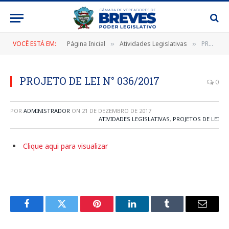
VOCÊ ESTÁ EM:
Página Inicial
Atividades Legislativas
PROJETO DE LEI N° 036/2017
»
»
PROJETO DE LEI N° 036/2017
0
POR
ADMINISTRADOR
ON
21 DE DEZEMBRO DE 2017
ATIVIDADES LEGISLATIVAS
,
PROJETOS DE LEI
Clique aqui para visualizar
Facebook
Twitter
Pinterest
LinkedIn
Tumblr
E-
mail