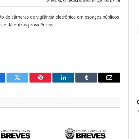
ATIVIDADES LEGISLATIVAS
,
PROJETOS DE LEI
ão de câmeras de vigilância eletrônica em espaços públicos
 e dá outras providências.
cebook
Twitter
Pinterest
LinkedIn
Tumblr
E-
mail