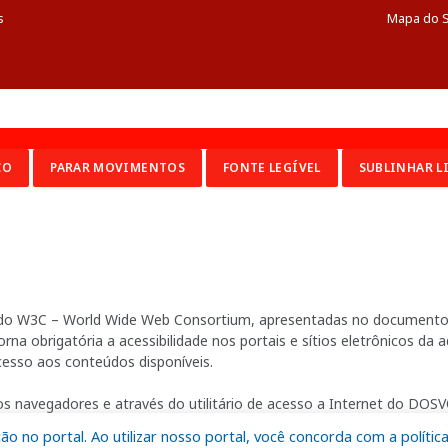
s
Mapa do S
CO
PARAR MOVIMENTOS
FONTE LEGÍVEL
SUBLINHAR L
ia do W3C – World Wide Web Consortium, apresentadas no documento 
na obrigatória a acessibilidade nos portais e sítios eletrônicos da
cesso aos conteúdos disponíveis.
s navegadores e através do utilitário de acesso a Internet do DOSVO
 no portal. Ao utilizar nosso portal, você concorda com a polític