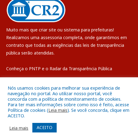
Muito mais que
criar site
ou
sistema para prefeituras
!
Realizamos uma
assessoria
completa, onde garantimos em
contrato que todas as exigências das
leis de transparência
pública
serão atendidas.
Conheça o
PNTP
e o
Radar da Transparência Pública
Nós usamos cookies para melhorar sua experiência de
navegação no portal. Ao utilizar nosso portal, você
concorda com a política de monitoramento de cookies.
Todos os direitos reservados a Câmara Municipal de Breves
Para ter mais informações sobre como isso é feito, acesse
Política de cookies (
Leia mais
). Se você concorda, clique em
ACEITO.
Mapa do Site
Acessar Área Administrativa
Acessar o Webmail
ACEITO
Leia mais