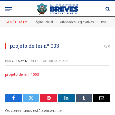
VOCÊ ESTÁ EM:
Página Inicial
Atividades Legislativas
Projetos de Lei
»
»
projeto de lei nº 003
0
POR
CR2-ADMIN1
ON
17 DE OUTUBRO DE 2023
projeto de lei nº 003
Facebook
Twitter
Pinterest
LinkedIn
Tumblr
E-
mail
Os comentários estão encerrados.