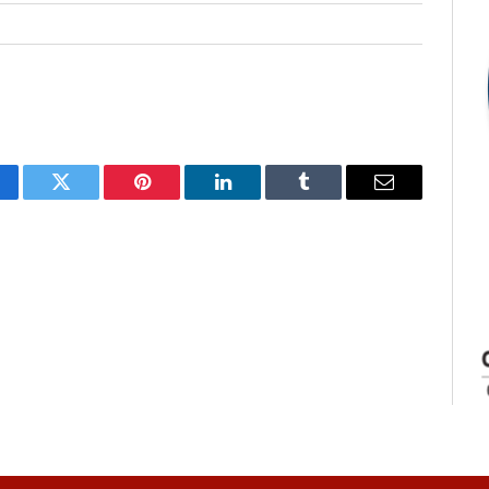
cebook
Twitter
Pinterest
LinkedIn
Tumblr
E-
mail