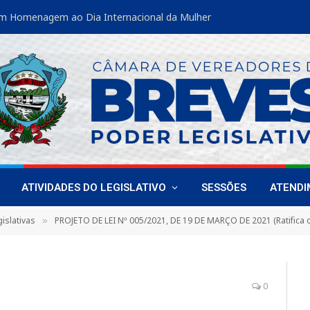
m Homenagem ao Dia Internacional da Mulher
ATIVIDADES DO LEGISLATIVO
SESSÕES
ATEND
islativas
PROJETO DE LEI Nº 005/2021, DE 19 DE MARÇO DE 2021 (Ratifica o protoloco de intenções firmada entre municpios brasileiros, com a finanlidade adq
»
0