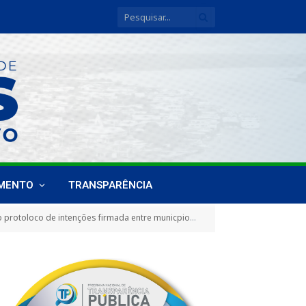
IMENTO
TRANSPARÊNCIA
uerir vacinas para o combate à pandemia do coronavírus, medicamentos, insumos e equipamentos na área da saúde)