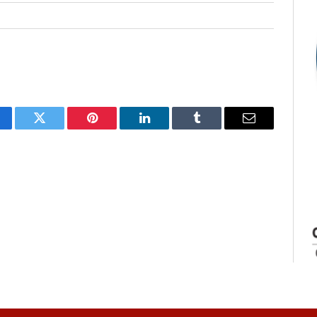
cebook
Twitter
Pinterest
LinkedIn
Tumblr
E-
mail