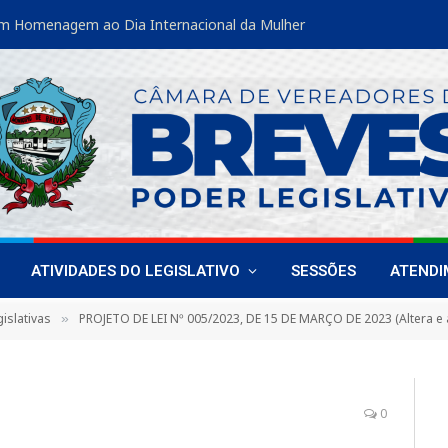
m Homenagem ao Dia Internacional da Mulher
ATIVIDADES DO LEGISLATIVO
SESSÕES
ATEND
islativas
PROJETO DE LEI Nº 005/2023, DE 15 DE MARÇO DE 2023 (Altera e acrescenta dispositivos à Lei Municipal n°. 2.384, de 30 de abril de 2015 que dispõe sobre a “Reformulação a Lei Municipal n. ° 1.579, de 27 de maio 1991, que dispõe sobre a política dos Direitos da Criança e dá outras providências, alterada pela Lei n° 1.635, de 28 de dezembro
»
0