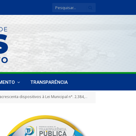
IMENTO
TRANSPARÊNCIA
 de 1993, para adequação à Lei Federal n° 12.696/2012 e Resolução n.° 231 de 28 de dezembro de 2022 que altera a Resolução n°. 170 do Conselho Nacional dos Direitos da Criança e do Adolescente – CONANDA, de 10 de dezembro de 2014”, e dá outras providências)