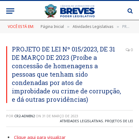
VOCÊ ESTÁ EM:
Página Inicial
Atividades Legislativas
PROJETO DE LEI Nº 015/2023, DE 31 DE MARÇO DE 2023 (Proíbe a concessão de homenagens a pessoas que tenham sido condenadas por atos de improbidade ou crime de corrupção, e dá outras providências)
»
»
PROJETO DE LEI Nº 015/2023, DE 31
0
DE MARÇO DE 2023 (Proíbe a
concessão de homenagens a
pessoas que tenham sido
condenadas por atos de
improbidade ou crime de corrupção,
e dá outras providências)
POR
CR2-ADMIN2
ON
31 DE MARÇO DE 2023
ATIVIDADES LEGISLATIVAS
,
PROJETOS DE LEI
Clique aqui para visualizar