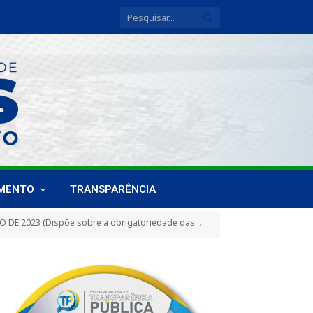
IMENTO
TRANSPARÊNCIA
onsabilizarem pela limpeza das vias públicas situadas no entorno dos locais de realização de eventos abertos ou fechados no âmbito do Município de Breves)