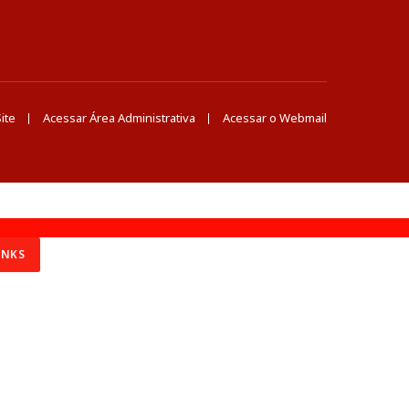
ite
Acessar Área Administrativa
Acessar o Webmail
INKS