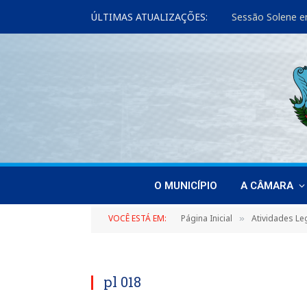
ÚLTIMAS ATUALIZAÇÕES:
Sessão Solene e
O MUNICÍPIO
A CÂMARA
VOCÊ ESTÁ EM:
Página Inicial
Atividades Leg
»
pl 018