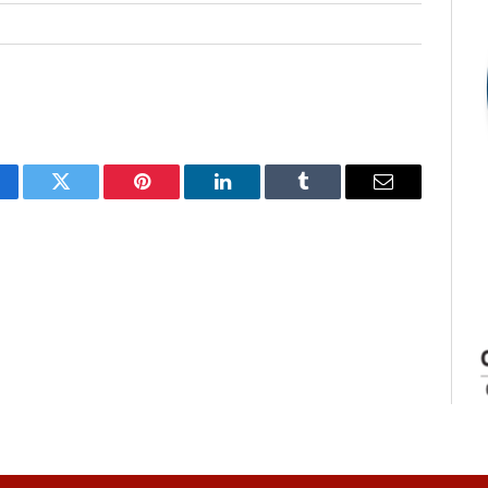
cebook
Twitter
Pinterest
LinkedIn
Tumblr
E-
mail