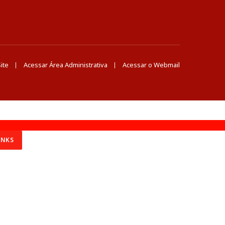
ite
Acessar Área Administrativa
Acessar o Webmail
INKS