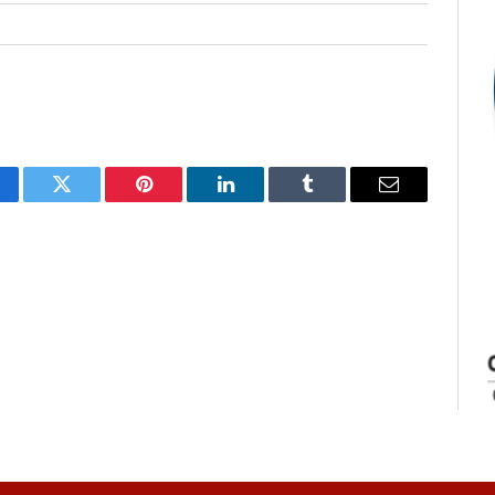
cebook
Twitter
Pinterest
LinkedIn
Tumblr
E-
mail