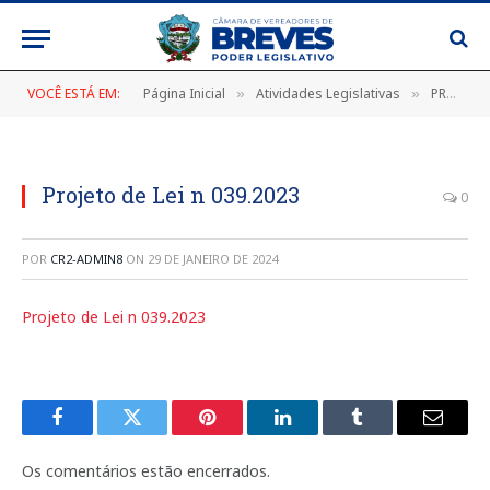
VOCÊ ESTÁ EM:
Página Inicial
Atividades Legislativas
PROJETO DE LEI Nº 039/2023, DE 26 DE MAIO DE 2023 (Assegura no município de Breves-PA a vacinação diferenciada domiciliar às pessoas com deficiência motora incapacitante)
»
»
Projeto de Lei n 039.2023
0
POR
CR2-ADMIN8
ON
29 DE JANEIRO DE 2024
Projeto de Lei n 039.2023
Facebook
Twitter
Pinterest
LinkedIn
Tumblr
E-
mail
Os comentários estão encerrados.