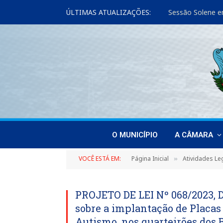
ÚLTIMAS ATUALIZAÇÕES:
Sessão Solene e
O MUNICÍPIO
A CÂMARA
VOCÊ ESTÁ EM:
Página Inicial
Atividades Leg
»
PROJETO DE LEI Nº 068/2023, 
sobre a implantação de Placas 
Autismo, nos quarteirões dos 