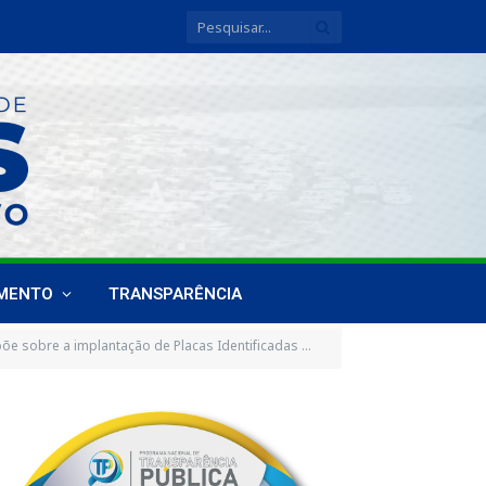
IMENTO
TRANSPARÊNCIA
onde há casas que possuem Pessoas com o Transtorno do Espectro Autista (TEA), e Hiperacusia no âmbito Municipal de Breves)