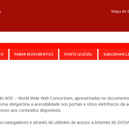
s
Mapa do S
CO
PARAR MOVIMENTOS
FONTE LEGÍVEL
SUBLINHAR L
ia do W3C – World Wide Web Consortium, apresentadas no documento 
na obrigatória a acessibilidade nos portais e sítios eletrônicos da
cesso aos conteúdos disponíveis.
s navegadores e através do utilitário de acesso a Internet do DOSVO