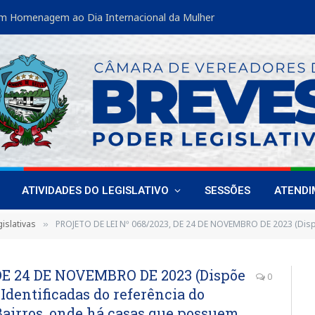
m Homenagem ao Dia Internacional da Mulher
ATIVIDADES DO LEGISLATIVO
SESSÕES
ATEND
islativas
PROJETO DE LEI Nº 068/2023, DE 24 DE NOVEMBRO DE 2023 (Dispõe sobre a implantação de Placas Identificadas do referência do Autismo, nos quarteirões dos Bairros, 
»
DE 24 DE NOVEMBRO DE 2023 (Dispõe
0
Identificadas do referência do
Bairros, onde há casas que possuem