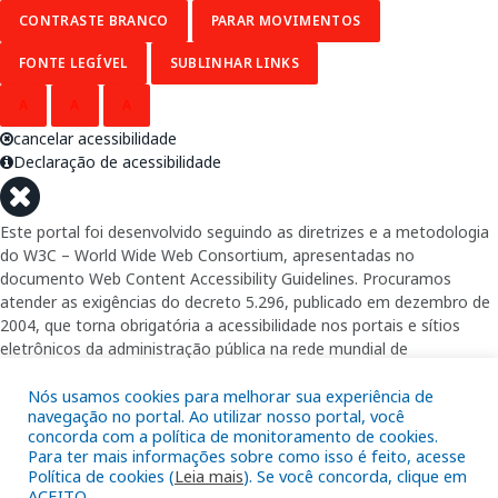
CONTRASTE BRANCO
PARAR MOVIMENTOS
FONTE LEGÍVEL
SUBLINHAR LINKS
A
A
A
cancelar acessibilidade
Declaração de acessibilidade
Este portal foi desenvolvido seguindo as diretrizes e a metodologia
do W3C – World Wide Web Consortium, apresentadas no
documento Web Content Accessibility Guidelines. Procuramos
atender as exigências do decreto 5.296, publicado em dezembro de
2004, que torna obrigatória a acessibilidade nos portais e sítios
eletrônicos da administração pública na rede mundial de
computadores para o uso das pessoas com necessidades especiais,
garantindo-lhes o pleno acesso aos conteúdos disponíveis.
Nós usamos cookies para melhorar sua experiência de
navegação no portal. Ao utilizar nosso portal, você
concorda com a política de monitoramento de cookies.
Além de validações automáticas, foram realizados testes em
Para ter mais informações sobre como isso é feito, acesse
diversos navegadores e através do utilitário de acesso a Internet do
Política de cookies (
Leia mais
). Se você concorda, clique em
DOSVOX, sistema operacional destinado deficientes visuais.
ACEITO.