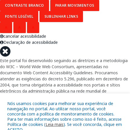
CONTRASTE BRANCO
PARAR MOVIMENTOS
FONTE LEGÍVEL
SUBLINHAR LINKS
A
A
A
cancelar acessibilidade
Declaração de acessibilidade
Este portal foi desenvolvido seguindo as diretrizes e a metodologia
do W3C – World Wide Web Consortium, apresentadas no
documento Web Content Accessibility Guidelines. Procuramos
atender as exigências do decreto 5.296, publicado em dezembro de
2004, que torna obrigatória a acessibilidade nos portais e sítios
eletrônicos da administração pública na rede mundial de
computadores para o uso das pessoas com necessidades especiais,
garantindo-lhes o pleno acesso aos conteúdos disponíveis.
Nós usamos cookies para melhorar sua experiência de
navegação no portal. Ao utilizar nosso portal, você
concorda com a política de monitoramento de cookies.
Além de validações automáticas, foram realizados testes em
Para ter mais informações sobre como isso é feito, acesse
diversos navegadores e através do utilitário de acesso a Internet do
Política de cookies (
Leia mais
). Se você concorda, clique em
DOSVOX, sistema operacional destinado deficientes visuais.
ACEITO.