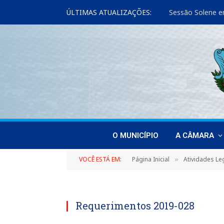
ÚLTIMAS ATUALIZAÇÕES:
Sessão Solene e
O MUNICÍPIO
A CÂMARA
VOCÊ ESTÁ EM:
Página Inicial
Atividades Leg
»
Requerimentos 2019-028