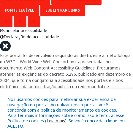
FONTE LEGÍVEL
SUBLINHAR LINKS
A
A
A
cancelar acessibilidade
Declaração de acessibilidade
Este portal foi desenvolvido seguindo as diretrizes e a metodologia
do W3C – World Wide Web Consortium, apresentadas no
documento Web Content Accessibility Guidelines. Procuramos
atender as exigências do decreto 5.296, publicado em dezembro de
2004, que torna obrigatória a acessibilidade nos portais e sítios
eletrônicos da administração pública na rede mundial de
computadores para o uso das pessoas com necessidades especiais,
garantindo-lhes o pleno acesso aos conteúdos disponíveis.
Nós usamos cookies para melhorar sua experiência de
navegação no portal. Ao utilizar nosso portal, você
concorda com a política de monitoramento de cookies.
Além de validações automáticas, foram realizados testes em
Para ter mais informações sobre como isso é feito, acesse
diversos navegadores e através do utilitário de acesso a Internet do
Política de cookies (
Leia mais
). Se você concorda, clique em
DOSVOX, sistema operacional destinado deficientes visuais.
ACEITO.