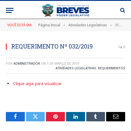
VOCÊ ESTÁ EM:
Página Inicial
Atividades Legislativas
REQUERIMENTO Nº 032/2019
»
»
REQUERIMENTO Nº 032/2019
0
POR
ADMINISTRADOR
ON
1 DE MARÇO DE 2019
ATIVIDADES LEGISLATIVAS
,
REQUERIMENTOS
Clique aqui para visualizar
Facebook
Twitter
Pinterest
LinkedIn
Tumblr
E-
mail