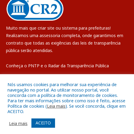
Muito mais que
criar site
ou
sistema para prefeituras
!
Realizamos uma
assessoria
completa, onde garantimos em
contrato que todas as exigências das
leis de transparência
pública
serão atendidas.
Conheça o
PNTP
e o
Radar da Transparência Pública
Nós usamos cookies para melhorar sua experiência de
navegação no portal. Ao utilizar nosso portal, você
concorda com a política de monitoramento de cookies.
Todos os direitos reservados a Câmara Municipal de Breves
Para ter mais informações sobre como isso é feito, acesse
Política de cookies (
Leia mais
). Se você concorda, clique em
ACEITO.
Mapa do Site
Acessar Área Administrativa
Acessar o Webmail
ACEITO
Leia mais