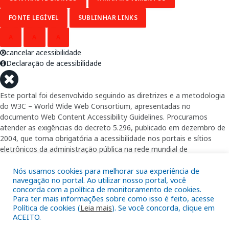
FONTE LEGÍVEL
SUBLINHAR LINKS
A
A
A
cancelar acessibilidade
Declaração de acessibilidade
Este portal foi desenvolvido seguindo as diretrizes e a metodologia
do W3C – World Wide Web Consortium, apresentadas no
documento Web Content Accessibility Guidelines. Procuramos
atender as exigências do decreto 5.296, publicado em dezembro de
2004, que torna obrigatória a acessibilidade nos portais e sítios
eletrônicos da administração pública na rede mundial de
computadores para o uso das pessoas com necessidades especiais,
garantindo-lhes o pleno acesso aos conteúdos disponíveis.
Nós usamos cookies para melhorar sua experiência de
navegação no portal. Ao utilizar nosso portal, você
concorda com a política de monitoramento de cookies.
Além de validações automáticas, foram realizados testes em
Para ter mais informações sobre como isso é feito, acesse
diversos navegadores e através do utilitário de acesso a Internet do
Política de cookies (
Leia mais
). Se você concorda, clique em
DOSVOX, sistema operacional destinado deficientes visuais.
ACEITO.