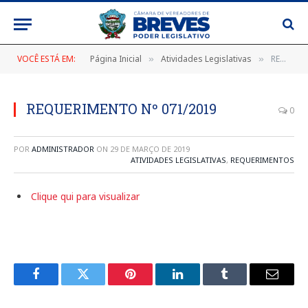
VOCÊ ESTÁ EM:
Página Inicial
Atividades Legislativas
REQUERIMENTO Nº 071/2019
»
»
REQUERIMENTO Nº 071/2019
0
POR
ADMINISTRADOR
ON
29 DE MARÇO DE 2019
ATIVIDADES LEGISLATIVAS
,
REQUERIMENTOS
Clique qui para visualizar
Facebook
Twitter
Pinterest
LinkedIn
Tumblr
E-
mail