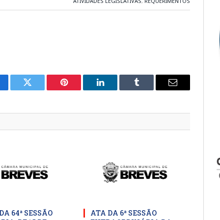
ATIVIDADES LEGISLATIVAS
,
REQUERIMENTOS
cebook
Twitter
Pinterest
LinkedIn
Tumblr
E-
mail
DA 64ª SESSÃO
ATA DA 6ª SESSÃO