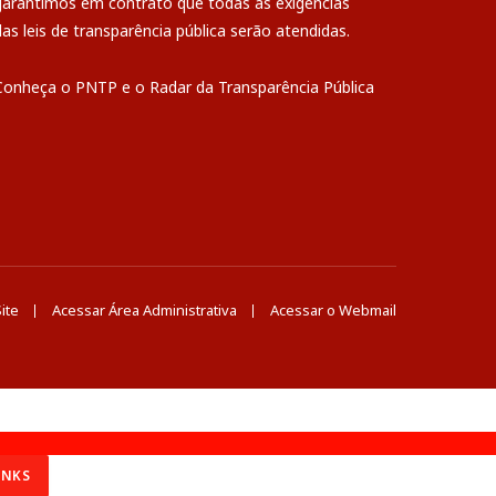
garantimos em contrato que todas as exigências
das
leis de transparência pública
serão atendidas.
Conheça o
PNTP
e o
Radar da Transparência Pública
ite
Acessar Área Administrativa
Acessar o Webmail
INKS