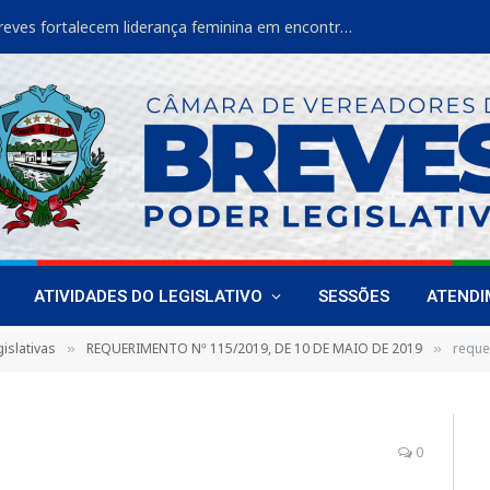
Vereadoras de Breves fortalecem liderança feminina em encontro estadual
ATIVIDADES DO LEGISLATIVO
SESSÕES
ATEND
islativas
REQUERIMENTO Nº 115/2019, DE 10 DE MAIO DE 2019
reque
»
»
0