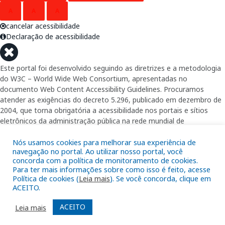
A
A
A
cancelar acessibilidade
Declaração de acessibilidade
Este portal foi desenvolvido seguindo as diretrizes e a metodologia
do W3C – World Wide Web Consortium, apresentadas no
documento Web Content Accessibility Guidelines. Procuramos
atender as exigências do decreto 5.296, publicado em dezembro de
2004, que torna obrigatória a acessibilidade nos portais e sítios
eletrônicos da administração pública na rede mundial de
computadores para o uso das pessoas com necessidades especiais,
garantindo-lhes o pleno acesso aos conteúdos disponíveis.
Nós usamos cookies para melhorar sua experiência de
navegação no portal. Ao utilizar nosso portal, você
concorda com a política de monitoramento de cookies.
Além de validações automáticas, foram realizados testes em
Para ter mais informações sobre como isso é feito, acesse
diversos navegadores e através do utilitário de acesso a Internet do
Política de cookies (
Leia mais
). Se você concorda, clique em
DOSVOX, sistema operacional destinado deficientes visuais.
ACEITO.
ACEITO
Leia mais
Fornecido por: