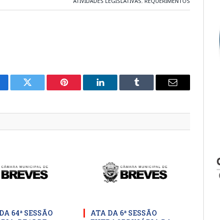
ATIVIDADES LEGISLATIVAS
,
REQUERIMENTOS
cebook
Twitter
Pinterest
LinkedIn
Tumblr
E-
mail
DA 64ª SESSÃO
ATA DA 6ª SESSÃO