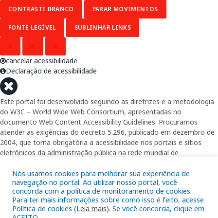
CONTRASTE BRANCO
PARAR MOVIMENTOS
FONTE LEGÍVEL
SUBLINHAR LINKS
A
A
A
cancelar acessibilidade
Declaração de acessibilidade
Este portal foi desenvolvido seguindo as diretrizes e a metodologia
do W3C – World Wide Web Consortium, apresentadas no
documento Web Content Accessibility Guidelines. Procuramos
atender as exigências do decreto 5.296, publicado em dezembro de
2004, que torna obrigatória a acessibilidade nos portais e sítios
eletrônicos da administração pública na rede mundial de
computadores para o uso das pessoas com necessidades especiais,
garantindo-lhes o pleno acesso aos conteúdos disponíveis.
Nós usamos cookies para melhorar sua experiência de
navegação no portal. Ao utilizar nosso portal, você
concorda com a política de monitoramento de cookies.
Além de validações automáticas, foram realizados testes em
Para ter mais informações sobre como isso é feito, acesse
diversos navegadores e através do utilitário de acesso a Internet do
Política de cookies (
Leia mais
). Se você concorda, clique em
DOSVOX, sistema operacional destinado deficientes visuais.
ACEITO.