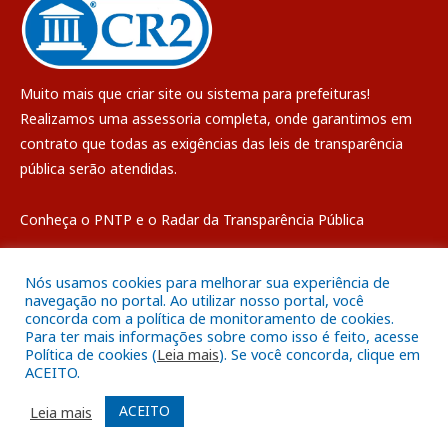
Muito mais que
criar site
ou
sistema para prefeituras
!
Realizamos uma
assessoria
completa, onde garantimos em
contrato que todas as exigências das
leis de transparência
pública
serão atendidas.
Conheça o
PNTP
e o
Radar da Transparência Pública
Nós usamos cookies para melhorar sua experiência de
navegação no portal. Ao utilizar nosso portal, você
concorda com a política de monitoramento de cookies.
Todos os direitos reservados a Câmara Municipal de Breves
Para ter mais informações sobre como isso é feito, acesse
Política de cookies (
Leia mais
). Se você concorda, clique em
ACEITO.
Mapa do Site
Acessar Área Administrativa
Acessar o Webmail
ACEITO
Leia mais